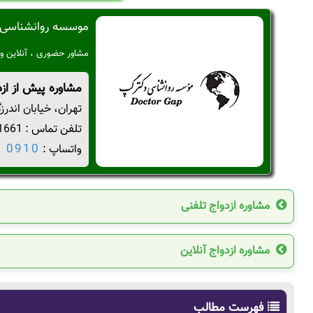
موسسه روانشناسی 
مشاور حضوری ، آنلاین و 
مشاوره پیش از ازد
تهران، خیابان اندرزگو، نب
تلفن تماس : 02122201661
0910 880 0910
واتساپ :
مشاوره ازدواج تلفنی
مشاوره ازدواج آنلاین
فهرست مطالب