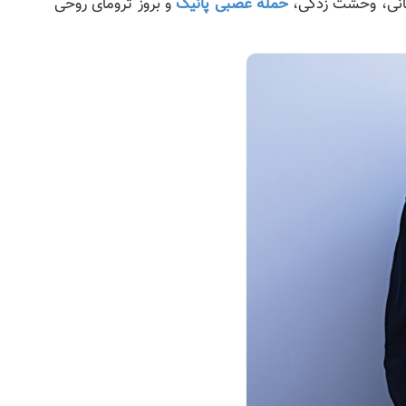
جانی، وحشت زدگی،
حمله عصبی پانیک
و بروز ترومای روحی