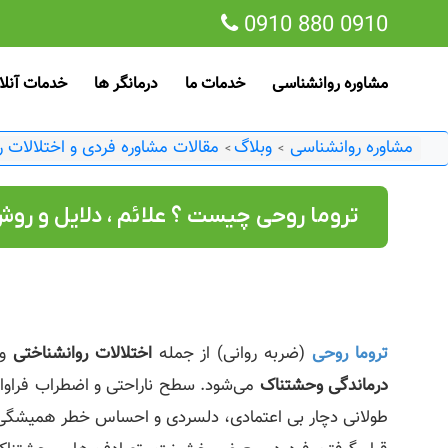
0910 880 0910
مشاوره روانشناسی
خدمات ما
درمانگر ها
خدمات آنلا
مشاوره روانشناسی
وبلاگ
مقالات مشاوره فردی و اختلالات ر
>
>
تروما روحی چیست ؟ علائم ، دلایل و رو
تروما روحی
(ضربه روانی) از جمله
اختلالات روانشناختی
و 
درماندگی وحشتناک
می‌شود. سطح ناراحتی و اضطراب فراوانی
طولانی دچار بی‌ ا‌عتمادی، دلسردی و احساس خطر همیشگی